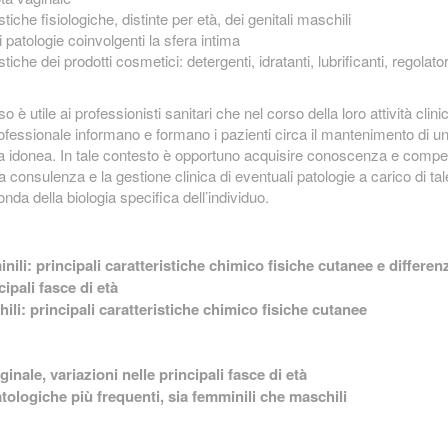
stiche fisiologiche, distinte per età, dei genitali maschili
i patologie coinvolgenti la sfera intima
stiche dei prodotti cosmetici: detergenti, idratanti, lubrificanti, regolator
o è utile ai professionisti sanitari che nel corso della loro attività clini
fessionale informano e formano i pazienti circa il mantenimento di u
ima idonea. In tale contesto è opportuno acquisire conoscenza e comp
 consulenza e la gestione clinica di eventuali patologie a carico di tal
da della biologia specifica dell’individuo.
nili: principali caratteristiche chimico fisiche cutanee e differen
cipali fasce di età
ili: principali caratteristiche chimico fisiche cutanee
inale, variazioni nelle principali fasce di età
tologiche più frequenti, sia femminili che maschili