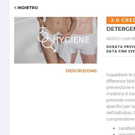
INDIETRO
2.0 CRE
DETERGEN
MEDICO CHIRU
DURATA PREV
DATA FINE EV
DESCRIZIONE:
Inquadrare le a
differenze biol
prevenzione e l
medicina è con
presente corso 
specifici per l
dell’individuo.
comprensione 
caratteri
microbio