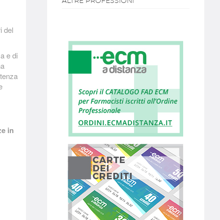
ALTRE PROFESSIONI
i del
ca e di
na
etenza
e
ze in