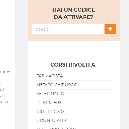
HAI UN CODICE
DA ATTIVARE?
|
CORSI RIVOLTI A:
are le
FARMACISTA
a
MEDICO CHIRURGO
 Il
VETERINARIO
vi
giche
INFERMIERE
OSTETRICA/O
ODONTOIATRA