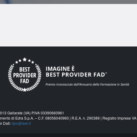
21013 Gallarate (VA) P.IVA 03390660961
amento di Edra S.p.A. – C.F. 08056040960 | R.E.A. n. 290389 | Registro Imprese VA 
ei Dati:
dpo@lswr.it