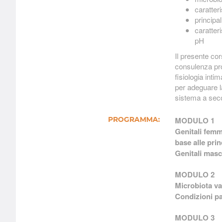
caratteri
principal
caratteri
pH
Il presente cors
consulenza pro
fisiologia int
per adeguare la
sistema a secon
MODULO 1
PROGRAMMA:
Genitali femmi
base alle prin
Genitali masch
MODULO 2
Microbiota vag
Condizioni pa
MODULO 3