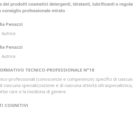
ei prodotti cosmetici detergenti, idratanti, lubrificanti e regola
n consiglio professionale mirato
lia Penazzi
 Autrice
lia Penazzi
 Autrice
FORMATIVO TECNICO-PROFESSIONALE N°18
nico-professionali (conoscenze e competenze) specifici di ciascun
i ciascuna specializzazione e di ciascuna attività ultraspecialistica, 
attie rare e la medicina di genere
TI COGNITIVI