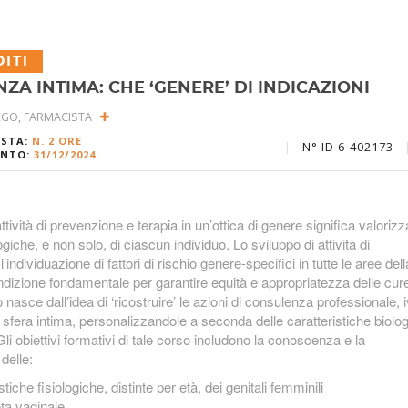
DITI
ZA INTIMA: CHE ‘GENERE’ DI INDICAZIONI
RGO, FARMACISTA
ISTA:
N. 2 ORE
|
N° ID 6-402173
ENTO:
31/12/2024
ttività di prevenzione e terapia in un’ottica di genere significa valorizz
ogiche, e non solo, di ciascun individuo. Lo sviluppo di attività di
’individuazione di fattori di rischio genere-specifici in tutte le aree dell
dizione fondamentale per garantire equità e appropriatezza delle cure.
nasce dall’idea di ‘ricostruire’ le azioni di consulenza professionale, i
a sfera intima, personalizzandole a seconda delle caratteristiche biolo
 Gli obiettivi formativi di tale corso includono la conoscenza e la
delle:
stiche fisiologiche, distinte per età, dei genitali femminili
ta vaginale