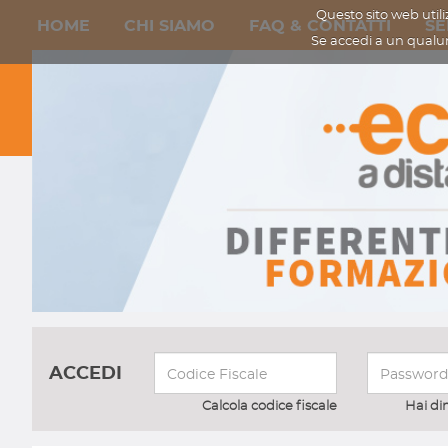
Questo sito web utili
HOME
CHI SIAMO
FAQ & CONTATTI
SE
Se accedi a un qualu
ACCEDI
Calcola codice fiscale
Hai di