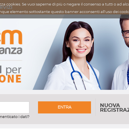
zza cookies. Se vuoi saperne di più o negare il consenso a tutti o ad al
RVIZI
nque elemento sottostante questo banner acconsenti all'uso dei coo
NUOVA
ENTRA
REGISTRA
menticato i dati?